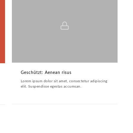
Geschützt: Aenean risus
ARTWORK,LINE ART
Geschützt: Aenean risus
Lorem ipsum dolor sit amet, consectetur adipiscing
elit. Suspendisse egestas accumsan.